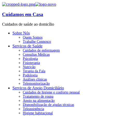
Cuidamos em Casa
Cuidados de saúde ao domicílio
Sobre Nós
Quem Somos
Trabalhe Connosco
Serviços de Saúde
Cuidados de enfermagem
Consultas Médicas
Psicologia
Fisioterapia
Nutrição
Terapia da Fala
Podologia
Análises clínicas
Telemonitorização
Serviços de Apoio Domiciliário
Cuidados de higiene e conforto pessoal
Tratamento de roupa
Apoio na alimentação
Disponibilização de ajudas técnicas
Teleassistência
Higiene habitacional