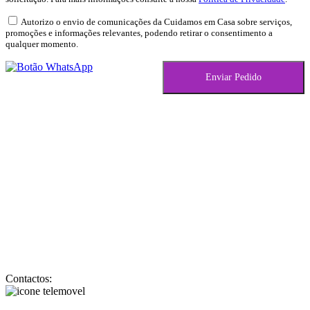
Autorizo o envio de comunicações da Cuidamos em Casa sobre serviços,
promoções e informações relevantes, podendo retirar o consentimento a
qualquer momento.
Quem somos
Perguntas Frequentes
Trabalhe Connosco
Parceiros
Cuidados de Saúde
Apoio Domiciliário
Cuidados Especializados
Planos de Serviços
Contactos: