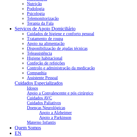
Nutrição
Podologia
Psicologia
Telemonitorização
Terapia da Fala
Serviços de Apoio Domiciliário
Cuidados de higiene e conforto pessoal
Tratamento de roupa
Apoio na alimentação
Disponibilização de ajudas técnicas
Teleassistência
Higiene habitacional
Confeção de refeições
Controlo e administração da medicação
Companhia
Assistente Pessoal
Cuidados Especializados
Idosos
Apoio a Convalescente e pós cirúrgico
Cuidados AVC
Cuidados Paliativos
Doenças Neurológicas
Apoio a Alzheimer
Apoio a Parkinson
Materno Infantis
Quem Somos
EN