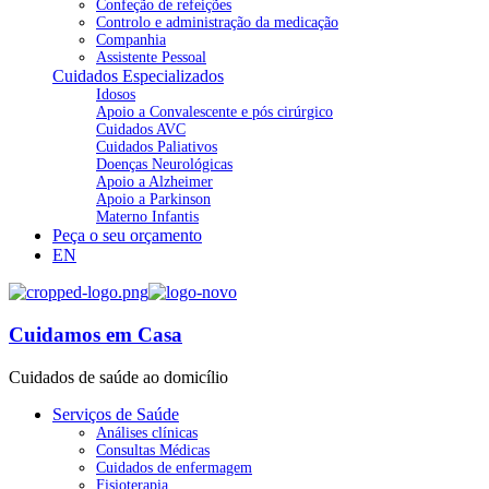
Confeção de refeições
Controlo e administração da medicação
Companhia
Assistente Pessoal
Cuidados Especializados
Idosos
Apoio a Convalescente e pós cirúrgico
Cuidados AVC
Cuidados Paliativos
Doenças Neurológicas
Apoio a Alzheimer
Apoio a Parkinson
Materno Infantis
Peça o seu orçamento
EN
Cuidamos em Casa
Cuidados de saúde ao domicílio
Serviços de Saúde
Análises clínicas
Consultas Médicas
Cuidados de enfermagem
Fisioterapia